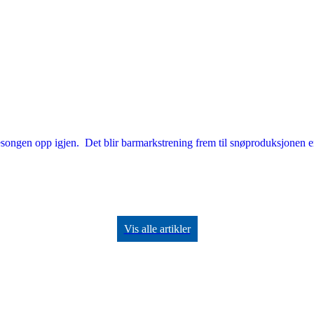
kisesongen opp igjen. Det blir barmarkstrening frem til snøproduksjonen 
Vis alle artikler
artnere