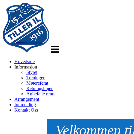
Veksle
navigasjon
Hovedside
Informasjon
Styret
Treninger
Møtereferat
Retningslinjer
Anbefalte renn
Arrangement
Innmelding
Kontakt Oss
Velkommen til